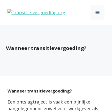
Ga
naar
MENU
de
inhoud
Wanneer transitievergoeding?
Wanneer transitievergoeding?
Een ontslagtraject is vaak een pijnlijke
aangelegenheid, zowel voor werkgever als